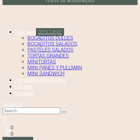
TOQUE DE MODERNIDAD
Pide aquí
DESCUBRE
BOCADITOS DULCES
BOCADITOS SALADOS
PASTELES SALADOS
TORTAS GRANDES
MINITORTAS
MINI PANES Y PULLMAN
MINI SANDWICH
Preguntas Frecuentes
Locales
La Nuez
Search
0
0
0
0