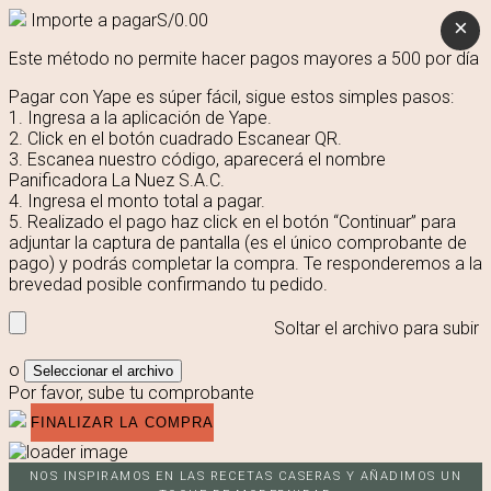
Importe a pagar
S/
0.00
×
Este método no permite hacer pagos mayores a 500 por día
Pagar con Yape es súper fácil, sigue estos simples pasos:
1. Ingresa a la aplicación de Yape.
2. Click en el botón cuadrado Escanear QR.
3. Escanea nuestro código, aparecerá el nombre
Panificadora La Nuez S.A.C.
4. Ingresa el monto total a pagar.
5. Realizado el pago haz click en el botón “Continuar” para
adjuntar la captura de pantalla (es el único comprobante de
pago) y podrás completar la compra. Te responderemos a la
brevedad posible confirmando tu pedido.
Soltar el archivo para subir
o
Seleccionar el archivo
Por favor, sube tu comprobante
NOS INSPIRAMOS EN LAS RECETAS CASERAS Y AÑADIMOS UN