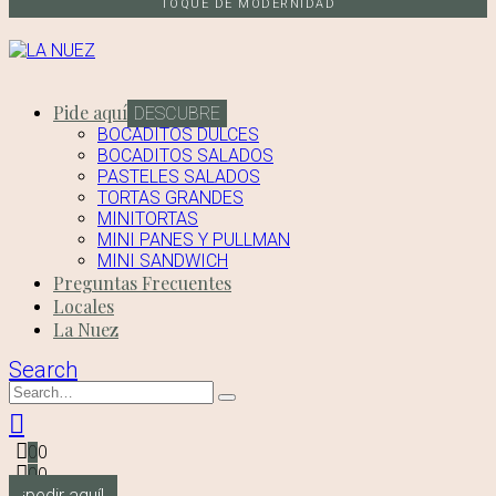
TOQUE DE MODERNIDAD
Pide aquí
DESCUBRE
BOCADITOS DULCES
BOCADITOS SALADOS
PASTELES SALADOS
TORTAS GRANDES
MINITORTAS
MINI PANES Y PULLMAN
MINI SANDWICH
Preguntas Frecuentes
Locales
La Nuez
Search
0
0
0
0
¡pedir aquí!