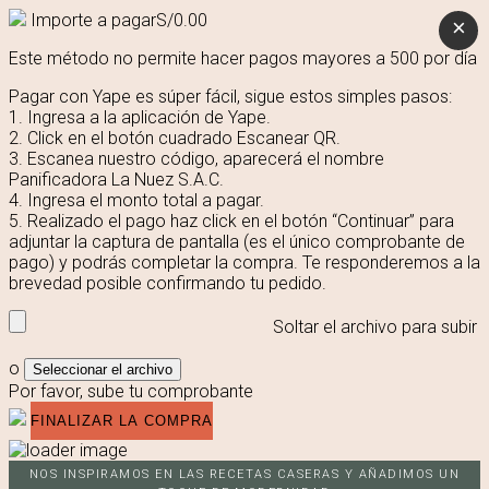
Importe a pagar
S/
0.00
×
Este método no permite hacer pagos mayores a 500 por día
Pagar con Yape es súper fácil, sigue estos simples pasos:
1. Ingresa a la aplicación de Yape.
2. Click en el botón cuadrado Escanear QR.
3. Escanea nuestro código, aparecerá el nombre
Panificadora La Nuez S.A.C.
4. Ingresa el monto total a pagar.
5. Realizado el pago haz click en el botón “Continuar” para
adjuntar la captura de pantalla (es el único comprobante de
pago) y podrás completar la compra. Te responderemos a la
brevedad posible confirmando tu pedido.
Soltar el archivo para subir
o
Seleccionar el archivo
Por favor, sube tu comprobante
NOS INSPIRAMOS EN LAS RECETAS CASERAS Y AÑADIMOS UN