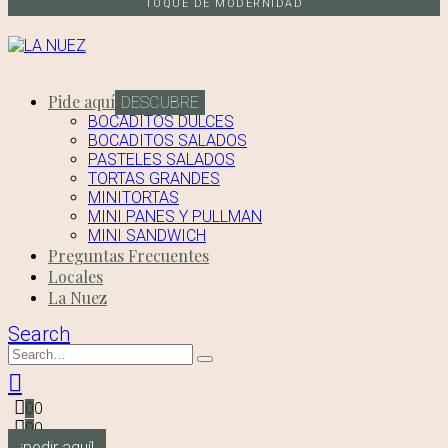
TOQUE DE MODERNIDAD
Pide aquí
DESCUBRE
BOCADITOS DULCES
BOCADITOS SALADOS
PASTELES SALADOS
TORTAS GRANDES
MINITORTAS
MINI PANES Y PULLMAN
MINI SANDWICH
Preguntas Frecuentes
Locales
La Nuez
Search
0
0
0
0
¡pedir aquí!