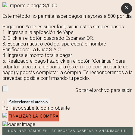
Importe a pagar
S/
0.00
×
Este método no permite hacer pagos mayores a 500 por día
Pagar con Yape es súper fácil, sigue estos simples pasos:
1. Ingresa a la aplicación de Yape.
2. Click en el botón cuadrado Escanear QR.
3. Escanea nuestro código, aparecerá el nombre
Panificadora La Nuez S.A.C.
4. Ingresa el monto total a pagar.
5. Realizado el pago haz click en el botón “Continuar” para
adjuntar la captura de pantalla (es el único comprobante de
pago) y podrás completar la compra. Te responderemos a la
brevedad posible confirmando tu pedido.
Soltar el archivo para subir
o
Seleccionar el archivo
Por favor, sube tu comprobante
NOS INSPIRAMOS EN LAS RECETAS CASERAS Y AÑADIMOS UN